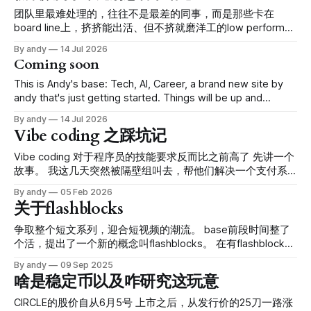
整齐齐堵在下游。 软件项目也一样。 AI 没有消灭瓶颈。它只
一次，AI 几乎取代了人工代码输出，项目最后用了四个月。
团队里最难处理的，往往不是最差的同事，而是那些卡在
是非常高效地把瓶颈从“谁来写代码”，搬到了“
四个月当然比六个月好。我也很高兴。 但这个结果有点别
board line上，挤挤能出活、但不挤就磨洋工的low performer
扭：写代码这件事几乎都被 AI 接管了，整个项目为什么没有
同事。 这类 low performer 一出现，很多Manager的第一反应
By andy
14 Jul 2026
出现同样幅度的压缩？剩下的时间去哪儿了？ 项目结束后回
就是：ownership 不行。问题是，这句话太空了，空到几乎没
Coming soon
头看，我们确认了几件事： * Implementation 明显变快； *
法行动。 我更喜欢用一个简单的框架看这件事：先判断原
Code review 的绝对耗时增加； * QA 的绝对耗时增加； * 团
因，再调整支持，接着设观察期，最后做去留决定。 先判
This is Andy's base: Tech, AI, Career, a brand new site by
队投入了更多验证工作； * 最终返工和缺陷反而减少。 这些
断：到底是哪一类问题 low performance 不等于 low ability。
andy that's just getting started. Things will be up and
事实不支持“AI 只帮我们省了两个月”这种简单结论。
常见情况其实不一样： * 不会做：能力还没到，拆问题、推
running here shortly, but you can subscribe in the meantime
By andy
14 Jul 2026
进、沟通都卡住。 * 不想做：知道怎么做，但投入不够。 * 做
if you'd like to stay up to date and receive emails when
Vibe coding 之踩坑记
错方向：很努力，但目标理解偏了。 * 岗位不匹配：人不差，
只是不适合这个角色。 比如： * 一个同事总是晚交，但每次
Vibe coding 对于程序员的技能要求反而比之前高了 先讲一个
都能把问题讲清楚，可能是任务切太大了。 * 一个同事总返
故事。 我这几天突然被隔壁组叫去，帮他们解决一个支付系
工，
统的问题。 简单来说，我们的客户分成机构和下属的医疗场
By andy
05 Feb 2026
所。一个机构下面可能有多个场所，然后机构可以统一管理下
关于flashblocks
属场所的账单，支付等等。这样就需要我们能在我们的支付系
统里面建立一个关系树，让父结点能看到子节点的账单，并支
争取整个短文系列，迎合短视频的潮流。 base前段时间整了
付。 问题就出在这个关系树上。因为我们之前用过一个另外
个活，提出了一个新的概念叫flashblocks。 在有flashblocks
的支付系统，所以有一部分老客户是从之前的系统迁移过来
之前，每个区块的状态是要么这个区块还不存在，没法拿到区
By andy
09 Sep 2025
的。 这个老系统给每个客户创建了一个独特的id，但是这个id
块的任何状态和信息；要么就是这个区块已经存在了，它的状
啥是稳定币以及咋研究这玩意
和我们内部使用的id 并不一致，所以我们需要自己把客户的id
态是不可变的，拿到就是最终区块。base链每2秒产生一个新
和他们的支付账户连接起来。然而： * 新的支付系统只支持固
的区块，即任何的交易需要2秒钟才能确认。 如下图，区块A
CIRCLE的股价自从6月5号 上市之后，从发行价的25刀一路涨
定的一些属性进行搜索。所以之前做这个项目的工程师A耍了