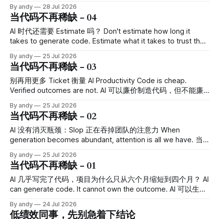
output，那就像管理代码一样把 prompt 保存、version、
to own the change. AI会产出代码，但是团队应该决定是否拥
By andy
28 Jul 2026
review，不就行了吗？
有这个改变 上一篇：AI 时代还需要 Estimate 吗？ 床位系统那
当代码不再稀缺 - 04
个 bug 暴露以后，我反复想过一个问题： 我们明明做了 code
review，为什么还是没有发现这个bug？ 实现并不离谱。代码
AI 时代还需要 Estimate 吗？ Don't estimate how long it
在判断查询时刻是否落在预约区间内，局部逻辑说得通，边界
takes to generate code. Estimate what it takes to trust the
也长得像正常的时间处理。 只是业务真正问的是“这一天是否
change. 不要只估算生成代码需要多久，要估算团队需要付出
By andy
25 Jul 2026
已经被占用”，代码回答的却是“当前这一秒是否落在区间”。
什么，才能相信这个 change。 上一篇：别再用更多 Ticket
当代码不再稀缺 - 03
我们不是没看代码。我们看了一个错误问题的正确答案。 这
衡量 AI Productivity 下一篇：Code review 没有过时，但我们
件事让我意识到，AI 时代关于
可能 review 错了对象 如果现在有人问 engineer：“这个
别再用更多 Ticket 衡量 AI Productivity Code is cheap.
ticket 要多久？”答案可能越来越像这样： “代码今天能出来。
Verified outcomes are not. AI 可以廉价制造代码，但不能廉
至于什么时候敢上线，我不知道。” 这不是
价制造可信结果。 上一篇：AI 没有消灭瓶颈：Slop 正在吞掉
By andy
25 Jul 2026
团队的注意力 下一篇：AI 时代还需要 Estimate 吗？ 有一种项
当代码不再稀缺 - 02
目周会，特别容易让 EM 心情愉快。 这个 sprint 完成的 ticket
比以前多了，PR 数量涨了，commit 也很活跃。自从团队开始
AI 没有消灭瓶颈：Slop 正在吞掉团队的注意力 When
用 AI，dashboard 上的每一条线都在往右上角走。管理层一
generation becomes abundant, attention is all we have. 当
看：不错，AI productivity 已经兑现了。 然后 reviewer 默默
生成变得充裕，注意力就是团队最后的稀缺资源。 上一篇：AI
By andy
25 Jul 2026
打开
几乎写完了代码，项目为什么只从六个月缩短到四个月？ 下
当代码不再稀缺 - 01
一篇：别再用更多 Ticket 衡量 AI Productivity 上一篇写到，
我们用 AI 做床位管理项目，AI 几乎取代了人工代码输出，但
AI 几乎写完了代码，项目为什么只从六个月缩短到四个月？ AI
项目周期只是从预计的六个月缩短到四个月。 Coding 快了很
can generate code. It cannot own the outcome. AI 可以生成
多，code review 和 QA 的绝对耗时却增加了。 这件事有点像
代码，但它不会替团队对结果负责。 下一篇：AI 没有消灭瓶
By andy
24 Jul 2026
把高速公路前半段拓宽到十条车道，却忘了后面的收费站还是
颈：Slop 正在吞掉团队的注意力 我们最近做了一个床位管理
低绩效同事，先别急着下结论
两个窗口。入口看起来特别繁荣，车都在往前冲，最后大家整
项目。 按照过去的开发方式，团队估计大概需要六个月。这