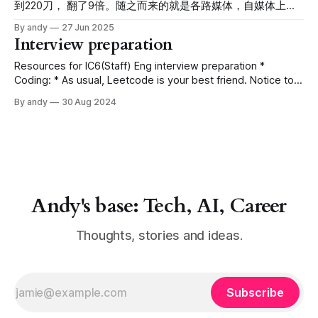
生成之后，2秒内用户只能看到区块A，直到区块B生成。
到220刀， 翻了9倍。随之而来的就是各路媒体，自媒体上的
个小聪明，用客户的last-name 属性存储了我们的id * 第一个
flashblocks呢，它允许用户提前获取正在打包的区块的状态。
各种讨论，”啥是稳定币“， “GENIUS法案是啥”，“稳定币凭啥
雷：用户的last-name是可以由用户自行修改的。如果他们修
By andy
27 Jun 2025
正在打包的区块每200ms更新一次状态，直到10次更新之后，
稳定”，“CLEAR法案又是啥”。 作为一个从2024年开始在币圈
Interview preparation
改了，我们的对应关系就乱套了。 * 但是这个id A存错了，应
正在打包的区块变成一个完整的区块。 如下图，区块A打包
边缘讨口子的菜鸟，希望能通过这篇文章给大家一个扫盲。
该存储机构的id，A存成了下属场所的
200ms后，用户可以立刻看到区块B的状态0. 再200ms后，可
开天辟地之比特币 2009年，有个叫中本聪的哥们，由于各种
Resources for IC6(Staff) Eng interview preparation *
以看到区块B的状态1，直到区块B的状态9，然后区块B稳定，
原因，提出了比特币这个概念。比特币当时集合了几种很玄乎
Coding: * As usual, Leetcode is your best friend. Notice to
开始生成区块C的状态1。 flashblocks的好处是什么呢？它可
的概念，但是其核心就是： * 用一个叫比特币的代币来进行交
not pay too much attention to hard questions. Focusing on
以在一个区块完全打包好之前，让用户提前知道自己的交易是
By andy
30 Aug 2024
易 * 没有传统的账号密码系统。通过密码学，任何人只要能证
medium is sufficient. * ^ time your coding. Companies like
否有被打包进当前的区块，加速交易状态的确认。 缺点又有
明对账户的所有权（私钥）即可控制账户里的资产 其他去中
Meta especially ask to solve 2 medium questions in 40
哪些呢？ 首先这个确认属于预确认（preconfirmation）， 这
心化啊什么的都不重要，简单理解就是这哥们建立了一套独立
minutes coding round. * System design:
个预确认还没有状态更新
于银行之外的支付体系，并且不需要通过银行来进行认证，任
何人都可以创建一个私钥，然后开始交易。 比特币之我钱
呢？ 随着比特币逐渐走入大家的视野，很多人发现了这个系
统的巧妙之处：几分钟就可以转账；手续费低廉；最关键的是
Andy's base: Tech, AI, Career
账户全是匿名的，方便搞一些见不得台面的东西。 于是在各
方利益相关推动之下，比特币居然真的成为了共识货币。这里
我们也不讨
Thoughts, stories and ideas.
Subscribe