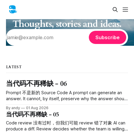
Thoughts, stories and ideas.
Subscribe
LATEST
当代码不再稀缺 - 06
Prompt 不是新的 Source Code A prompt can generate an
answer. It cannot, by itself, preserve why the answer should
be true. 提示词可以生成一个回答，但它自己并不能证明这个
By andy
01 Aug 2026
回答为什么是对的 AI coding tools 刚开始流行时，有一个说法
当代码不再稀缺 - 05
很有吸引力： Prompt 是新的 source code。 听起来很合理。
以前我们写 Python、Java、TypeScript；以后我们写自然语
Code review 没有过时，但我们可能 review 错了对象 AI can
言，让模型完成 implementation。既然 prompt 决定
produce a diff. Review decides whether the team is willing