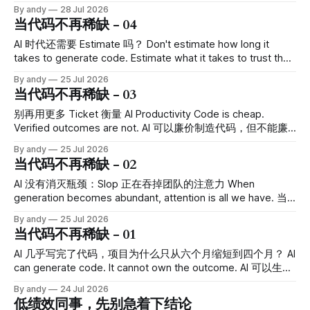
output，那就像管理代码一样把 prompt 保存、version、
to own the change. AI会产出代码，但是团队应该决定是否拥
By andy
28 Jul 2026
review，不就行了吗？
有这个改变 上一篇：AI 时代还需要 Estimate 吗？ 床位系统那
当代码不再稀缺 - 04
个 bug 暴露以后，我反复想过一个问题： 我们明明做了 code
review，为什么还是没有发现这个bug？ 实现并不离谱。代码
AI 时代还需要 Estimate 吗？ Don't estimate how long it
在判断查询时刻是否落在预约区间内，局部逻辑说得通，边界
takes to generate code. Estimate what it takes to trust the
也长得像正常的时间处理。 只是业务真正问的是“这一天是否
change. 不要只估算生成代码需要多久，要估算团队需要付出
By andy
25 Jul 2026
已经被占用”，代码回答的却是“当前这一秒是否落在区间”。
什么，才能相信这个 change。 上一篇：别再用更多 Ticket
当代码不再稀缺 - 03
我们不是没看代码。我们看了一个错误问题的正确答案。 这
衡量 AI Productivity 下一篇：Code review 没有过时，但我们
件事让我意识到，AI 时代关于
可能 review 错了对象 如果现在有人问 engineer：“这个
别再用更多 Ticket 衡量 AI Productivity Code is cheap.
ticket 要多久？”答案可能越来越像这样： “代码今天能出来。
Verified outcomes are not. AI 可以廉价制造代码，但不能廉
至于什么时候敢上线，我不知道。” 这不是
价制造可信结果。 上一篇：AI 没有消灭瓶颈：Slop 正在吞掉
By andy
25 Jul 2026
团队的注意力 下一篇：AI 时代还需要 Estimate 吗？ 有一种项
当代码不再稀缺 - 02
目周会，特别容易让 EM 心情愉快。 这个 sprint 完成的 ticket
比以前多了，PR 数量涨了，commit 也很活跃。自从团队开始
AI 没有消灭瓶颈：Slop 正在吞掉团队的注意力 When
用 AI，dashboard 上的每一条线都在往右上角走。管理层一
generation becomes abundant, attention is all we have. 当
看：不错，AI productivity 已经兑现了。 然后 reviewer 默默
生成变得充裕，注意力就是团队最后的稀缺资源。 上一篇：AI
By andy
25 Jul 2026
打开
几乎写完了代码，项目为什么只从六个月缩短到四个月？ 下
当代码不再稀缺 - 01
一篇：别再用更多 Ticket 衡量 AI Productivity 上一篇写到，
我们用 AI 做床位管理项目，AI 几乎取代了人工代码输出，但
AI 几乎写完了代码，项目为什么只从六个月缩短到四个月？ AI
项目周期只是从预计的六个月缩短到四个月。 Coding 快了很
can generate code. It cannot own the outcome. AI 可以生成
多，code review 和 QA 的绝对耗时却增加了。 这件事有点像
代码，但它不会替团队对结果负责。 下一篇：AI 没有消灭瓶
By andy
24 Jul 2026
把高速公路前半段拓宽到十条车道，却忘了后面的收费站还是
颈：Slop 正在吞掉团队的注意力 我们最近做了一个床位管理
低绩效同事，先别急着下结论
两个窗口。入口看起来特别繁荣，车都在往前冲，最后大家整
项目。 按照过去的开发方式，团队估计大概需要六个月。这