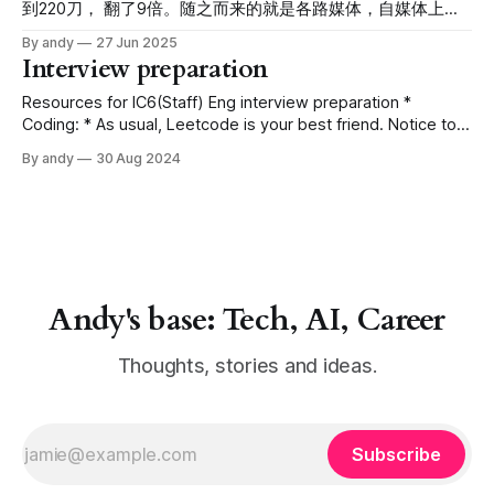
生成之后，2秒内用户只能看到区块A，直到区块B生成。
到220刀， 翻了9倍。随之而来的就是各路媒体，自媒体上的
个小聪明，用客户的last-name 属性存储了我们的id * 第一个
flashblocks呢，它允许用户提前获取正在打包的区块的状态。
各种讨论，”啥是稳定币“， “GENIUS法案是啥”，“稳定币凭啥
雷：用户的last-name是可以由用户自行修改的。如果他们修
By andy
27 Jun 2025
正在打包的区块每200ms更新一次状态，直到10次更新之后，
稳定”，“CLEAR法案又是啥”。 作为一个从2024年开始在币圈
Interview preparation
改了，我们的对应关系就乱套了。 * 但是这个id A存错了，应
正在打包的区块变成一个完整的区块。 如下图，区块A打包
边缘讨口子的菜鸟，希望能通过这篇文章给大家一个扫盲。
该存储机构的id，A存成了下属场所的
200ms后，用户可以立刻看到区块B的状态0. 再200ms后，可
开天辟地之比特币 2009年，有个叫中本聪的哥们，由于各种
Resources for IC6(Staff) Eng interview preparation *
以看到区块B的状态1，直到区块B的状态9，然后区块B稳定，
原因，提出了比特币这个概念。比特币当时集合了几种很玄乎
Coding: * As usual, Leetcode is your best friend. Notice to
开始生成区块C的状态1。 flashblocks的好处是什么呢？它可
的概念，但是其核心就是： * 用一个叫比特币的代币来进行交
not pay too much attention to hard questions. Focusing on
以在一个区块完全打包好之前，让用户提前知道自己的交易是
By andy
30 Aug 2024
易 * 没有传统的账号密码系统。通过密码学，任何人只要能证
medium is sufficient. * ^ time your coding. Companies like
否有被打包进当前的区块，加速交易状态的确认。 缺点又有
明对账户的所有权（私钥）即可控制账户里的资产 其他去中
Meta especially ask to solve 2 medium questions in 40
哪些呢？ 首先这个确认属于预确认（preconfirmation）， 这
心化啊什么的都不重要，简单理解就是这哥们建立了一套独立
minutes coding round. * System design:
个预确认还没有状态更新
于银行之外的支付体系，并且不需要通过银行来进行认证，任
何人都可以创建一个私钥，然后开始交易。 比特币之我钱
呢？ 随着比特币逐渐走入大家的视野，很多人发现了这个系
统的巧妙之处：几分钟就可以转账；手续费低廉；最关键的是
Andy's base: Tech, AI, Career
账户全是匿名的，方便搞一些见不得台面的东西。 于是在各
方利益相关推动之下，比特币居然真的成为了共识货币。这里
我们也不讨
Thoughts, stories and ideas.
Subscribe