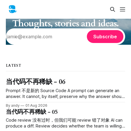
Thoughts, stories and ideas.
Subscribe
LATEST
当代码不再稀缺 - 06
Prompt 不是新的 Source Code A prompt can generate an
answer. It cannot, by itself, preserve why the answer should
be true. 提示词可以生成一个回答，但它自己并不能证明这个
By andy
01 Aug 2026
回答为什么是对的 AI coding tools 刚开始流行时，有一个说法
当代码不再稀缺 - 05
很有吸引力： Prompt 是新的 source code。 听起来很合理。
以前我们写 Python、Java、TypeScript；以后我们写自然语
Code review 没有过时，但我们可能 review 错了对象 AI can
言，让模型完成 implementation。既然 prompt 决定
produce a diff. Review decides whether the team is willing