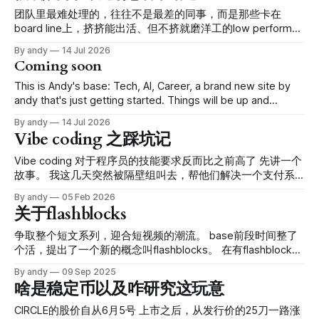
整齐齐堵在下游。 软件项目也一样。 AI 没有消灭瓶颈。它只
一次，AI 几乎取代了人工代码输出，项目最后用了四个月。
团队里最难处理的，往往不是最差的同事，而是那些卡在
是非常高效地把瓶颈从“谁来写代码”，搬到了“
四个月当然比六个月好。我也很高兴。 但这个结果有点别
board line上，挤挤能出活、但不挤就磨洋工的low performer
扭：写代码这件事几乎都被 AI 接管了，整个项目为什么没有
同事。 这类 low performer 一出现，很多Manager的第一反应
By andy
14 Jul 2026
出现同样幅度的压缩？剩下的时间去哪儿了？ 项目结束后回
就是：ownership 不行。问题是，这句话太空了，空到几乎没
Coming soon
头看，我们确认了几件事： * Implementation 明显变快； *
法行动。 我更喜欢用一个简单的框架看这件事：先判断原
Code review 的绝对耗时增加； * QA 的绝对耗时增加； * 团
因，再调整支持，接着设观察期，最后做去留决定。 先判
This is Andy's base: Tech, AI, Career, a brand new site by
队投入了更多验证工作； * 最终返工和缺陷反而减少。 这些
断：到底是哪一类问题 low performance 不等于 low ability。
andy that's just getting started. Things will be up and
事实不支持“AI 只帮我们省了两个月”这种简单结论。
常见情况其实不一样： * 不会做：能力还没到，拆问题、推
running here shortly, but you can subscribe in the meantime
By andy
14 Jul 2026
进、沟通都卡住。 * 不想做：知道怎么做，但投入不够。 * 做
if you'd like to stay up to date and receive emails when
Vibe coding 之踩坑记
错方向：很努力，但目标理解偏了。 * 岗位不匹配：人不差，
只是不适合这个角色。 比如： * 一个同事总是晚交，但每次
Vibe coding 对于程序员的技能要求反而比之前高了 先讲一个
都能把问题讲清楚，可能是任务切太大了。 * 一个同事总返
故事。 我这几天突然被隔壁组叫去，帮他们解决一个支付系
工，
统的问题。 简单来说，我们的客户分成机构和下属的医疗场
By andy
05 Feb 2026
所。一个机构下面可能有多个场所，然后机构可以统一管理下
关于flashblocks
属场所的账单，支付等等。这样就需要我们能在我们的支付系
统里面建立一个关系树，让父结点能看到子节点的账单，并支
争取整个短文系列，迎合短视频的潮流。 base前段时间整了
付。 问题就出在这个关系树上。因为我们之前用过一个另外
个活，提出了一个新的概念叫flashblocks。 在有flashblocks
的支付系统，所以有一部分老客户是从之前的系统迁移过来
之前，每个区块的状态是要么这个区块还不存在，没法拿到区
By andy
09 Sep 2025
的。 这个老系统给每个客户创建了一个独特的id，但是这个id
块的任何状态和信息；要么就是这个区块已经存在了，它的状
啥是稳定币以及咋研究这玩意
和我们内部使用的id 并不一致，所以我们需要自己把客户的id
态是不可变的，拿到就是最终区块。base链每2秒产生一个新
和他们的支付账户连接起来。然而： * 新的支付系统只支持固
的区块，即任何的交易需要2秒钟才能确认。 如下图，区块A
CIRCLE的股价自从6月5号 上市之后，从发行价的25刀一路涨
定的一些属性进行搜索。所以之前做这个项目的工程师A耍了